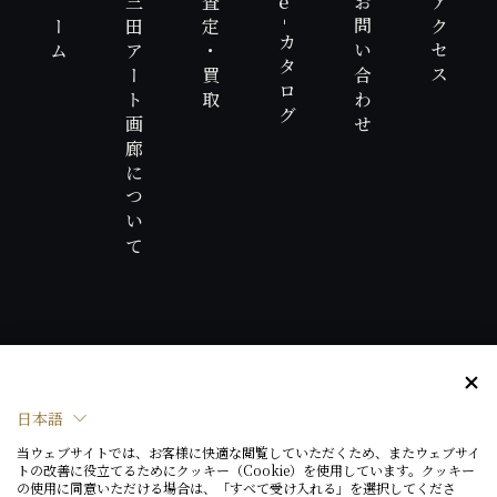
ホーム
三田アート画廊について
査定・買取
e
お問い合わせ
アクセス
-カタログ
東京都公安委員会
第301128201461号
三田アート画廊株式会社
日本語
当ウェブサイトでは、お客様に快適な閲覧していただくため、またウェブサイ
プライバシーポリシー
トの改善に役立てるためにクッキー（Cookie）を使用しています。クッキー
の使用に同意いただける場合は、「すべて受け入れる」を選択してくださ