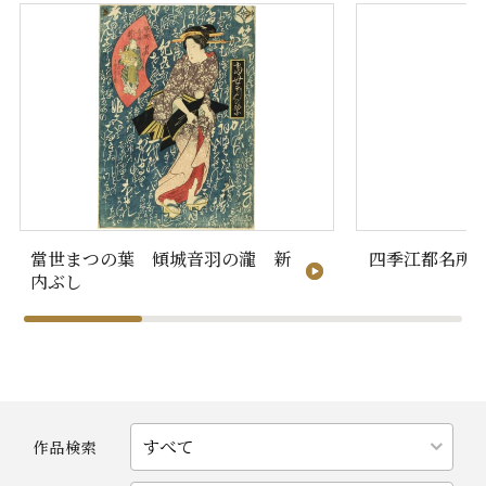
當世まつの葉 傾城音羽の瀧 新
四季江都名所
内ぶし
作品検索