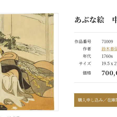
あぶな絵 
作品番号
71009
作者
鈴木春信(c
年代
1760s
サイズ
19.5 x
700
価格
購入申し込み／在庫