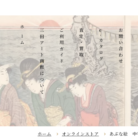
ホーム
三田アート画廊について
ご利用ガイド
査定・買取
e
お問い合わせ
-カタログ
ホーム
オンラインストア
あぶな絵 中