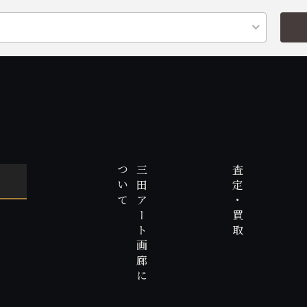
て
三
田
ア
ー
ト
画
廊
に
つ
い
査定・買取