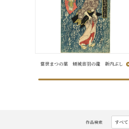
當世まつの葉 傾城音羽の瀧 新内ぶし
作品検索